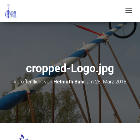
N
A
V
I
G
A
T
I
O
cropped-Logo.jpg
N
U
M
Veröffentlicht von
Helmuth Bahr
am
28. März 2018
S
C
H
A
L
T
E
N