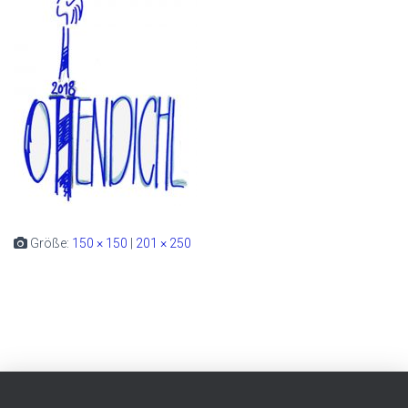
Größe:
150 × 150
|
201 × 250