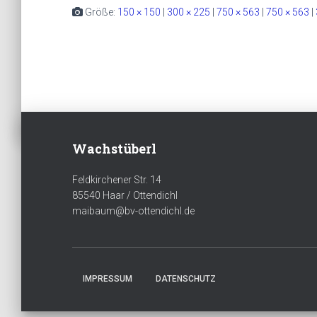
Größe:
150 × 150
|
300 × 225
|
750 × 563
|
750 × 563
|
Wachstüberl
Feldkirchener Str. 14
85540 Haar / Ottendichl
maibaum@bv-ottendichl.de
IMPRESSUM
DATENSCHUTZ