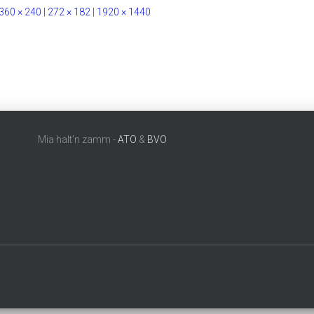
360 × 240
|
272 × 182
|
1920 × 1440
Mia halt'n zamm -
ATO
&
BVO