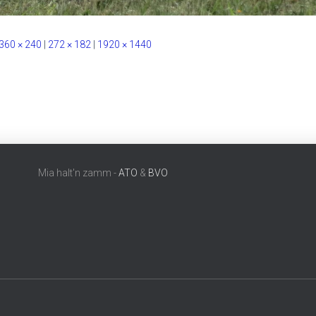
360 × 240
|
272 × 182
|
1920 × 1440
Mia halt'n zamm -
ATO
&
BVO