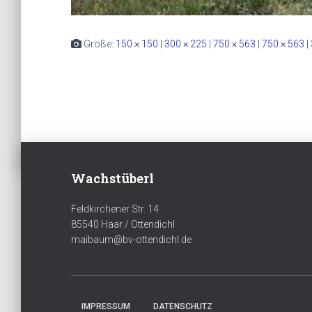
Größe:
150 × 150
|
300 × 225
|
750 × 563
|
750 × 563
|
Wachstüberl
Feldkirchener Str. 14
85540 Haar / Ottendichl
maibaum@bv-ottendichl.de
IMPRESSUM
DATENSCHUTZ