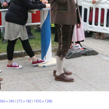
360 × 240
|
272 × 182
|
1920 × 1280