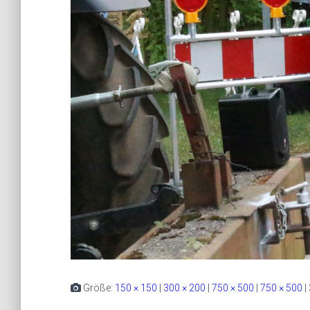
Größe:
150 × 150
|
300 × 200
|
750 × 500
|
750 × 500
|