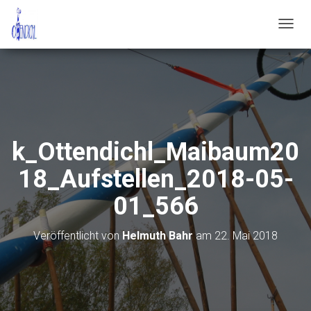
N
A
V
I
G
A
T
I
O
k_Ottendichl_Maibaum20
N
U
18_Aufstellen_2018-05-
M
S
01_566
C
H
A
Veröffentlicht von
Helmuth Bahr
am
22. Mai 2018
L
T
E
N