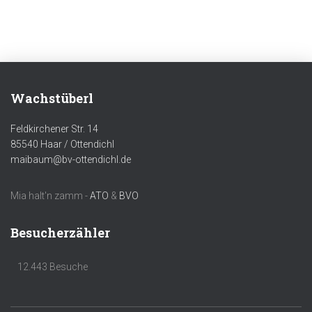
Wachstüberl
Feldkirchener Str. 14
85540 Haar / Ottendichl
maibaum@bv-ottendichl.de
Mia halt'n zamm -
ATO
&
BVO
Besucherzähler
12.443 Besuche