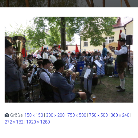
Größe:
150 × 150
|
300 × 200
|
750 × 500
|
750 × 500
|
360 × 240
|
272 × 182
|
1920 × 1280