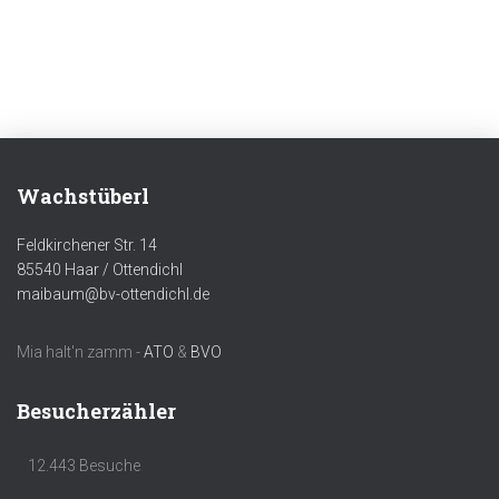
Wachstüberl
Feldkirchener Str. 14
85540 Haar / Ottendichl
maibaum@bv-ottendichl.de
Mia halt'n zamm -
ATO
&
BVO
Besucherzähler
12.443 Besuche