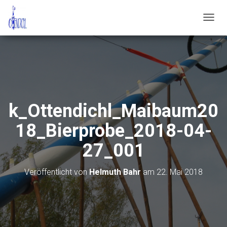
N
A
V
I
G
A
T
I
O
k_Ottendichl_Maibaum20
N
U
18_Bierprobe_2018-04-
M
S
27_001
C
H
A
Veröffentlicht von
Helmuth Bahr
am
22. Mai 2018
L
T
E
N