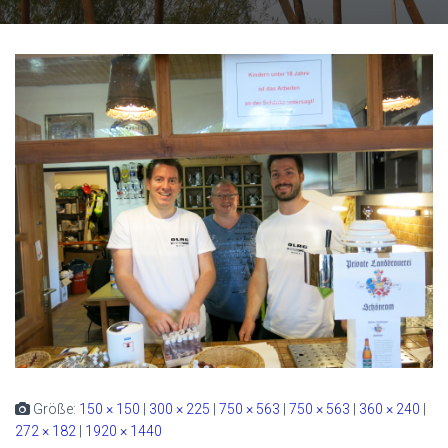
Größe:
150 × 150
|
300 × 225
|
750 × 563
|
750 × 563
|
360 × 240
|
272 × 182
|
1920 × 1440