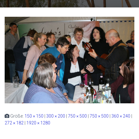
Größe:
150 × 150
|
300 × 200
|
750 × 500
|
750 × 500
|
360 × 240
|
272 × 182
|
1920 × 1280