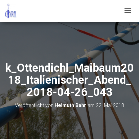
N
A
V
I
G
A
T
I
O
k_Ottendichl_Maibaum20
N
U
18_Italienischer_Abend_
M
S
2018-04-26_043
C
H
A
Veröffentlicht von
Helmuth Bahr
am
22. Mai 2018
L
T
E
N