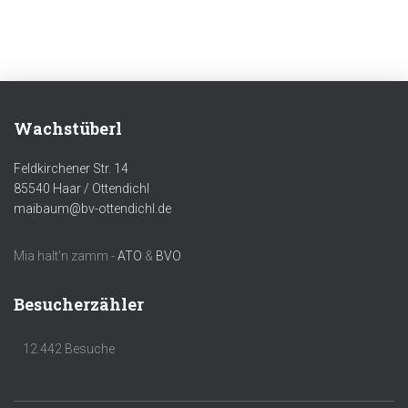
Wachstüberl
Feldkirchener Str. 14
85540 Haar / Ottendichl
maibaum@bv-ottendichl.de
Mia halt'n zamm -
ATO
&
BVO
Besucherzähler
12.442 Besuche