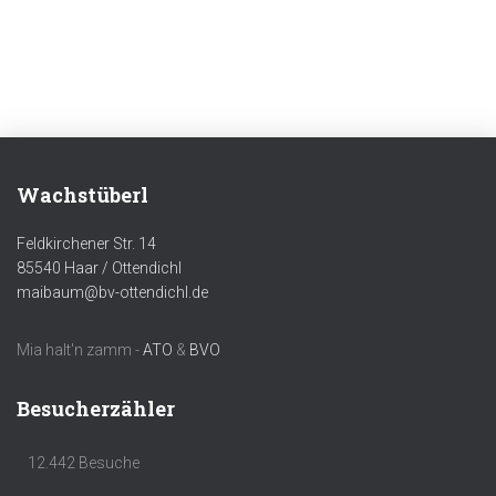
Wachstüberl
Feldkirchener Str. 14
85540 Haar / Ottendichl
maibaum@bv-ottendichl.de
Mia halt'n zamm -
ATO
&
BVO
Besucherzähler
12.442 Besuche