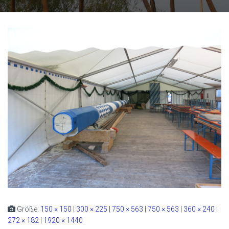
Größe:
150 × 150
|
300 × 225
|
750 × 563
|
750 × 563
|
360 × 240
|
272 × 182
|
1920 × 1440