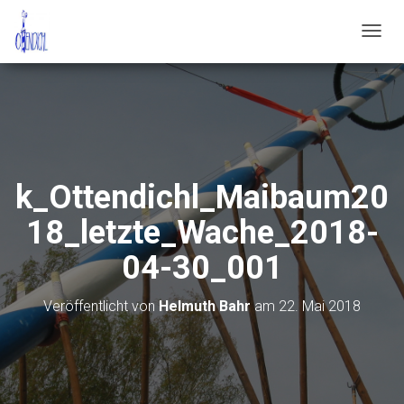
N
A
V
I
G
A
T
I
O
k_Ottendichl_Maibaum20
N
U
18_letzte_Wache_2018-
M
S
04-30_001
C
H
A
Veröffentlicht von
Helmuth Bahr
am
22. Mai 2018
L
T
E
N