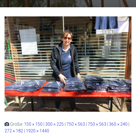
Größe:
150 × 150
|
300 × 225
|
750 × 563
|
750 × 563
|
360 × 240
|
272 × 182
|
1920 × 1440