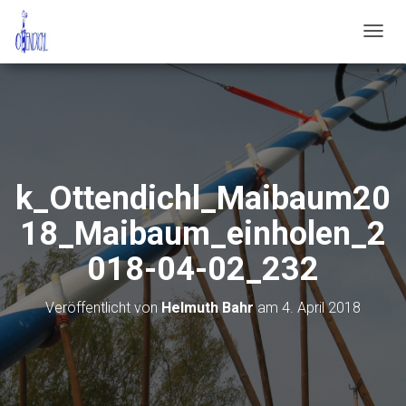
N
A
V
I
G
A
T
I
O
k_Ottendichl_Maibaum20
N
U
18_Maibaum_einholen_2
M
S
018-04-02_232
C
H
A
Veröffentlicht von
Helmuth Bahr
am
4. April 2018
L
T
E
N