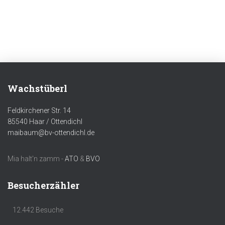
Wachstüberl
Feldkirchener Str. 14
85540 Haar / Ottendichl
maibaum@bv-ottendichl.de
Mia halt'n zamm -
ATO
&
BVO
Besucherzähler
12.442 Besuche