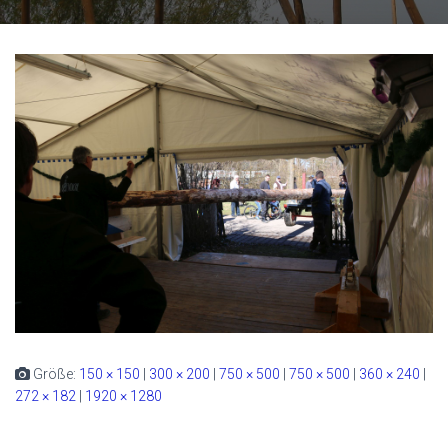
Größe:
150 × 150
|
300 × 200
|
750 × 500
|
750 × 500
|
360 × 240
|
272 × 182
|
1920 × 1280