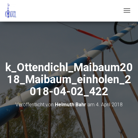
N
A
V
I
G
A
T
I
O
k_Ottendichl_Maibaum20
N
U
18_Maibaum_einholen_2
M
S
018-04-02_422
C
H
A
Veröffentlicht von
Helmuth Bahr
am
4. April 2018
L
T
E
N