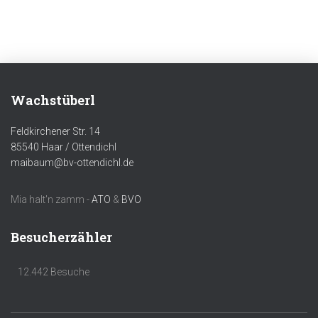
Wachstüberl
Feldkirchener Str. 14
85540 Haar / Ottendichl
maibaum@bv-ottendichl.de
Mia halt'n zamm -
ATO
&
BVO
Besucherzähler
12.442 Besuche