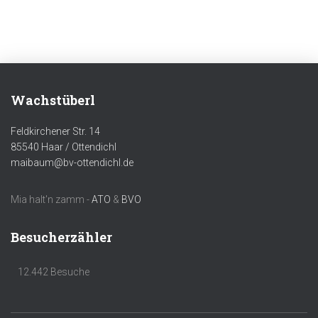
Wachstüberl
Feldkirchener Str. 14
85540 Haar / Ottendichl
maibaum@bv-ottendichl.de
Mia halt'n zamm -
ATO
&
BVO
Besucherzähler
12.442 Besuche