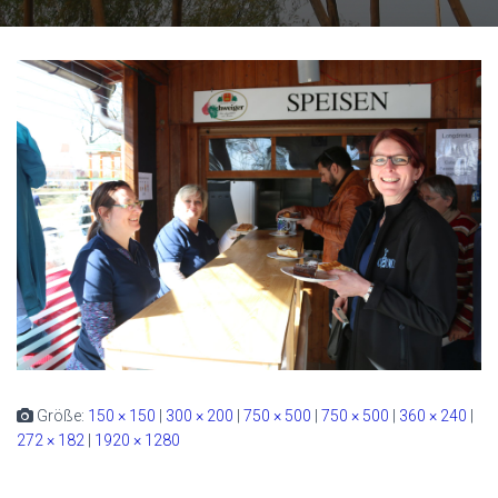
Größe:
150 × 150
|
300 × 200
|
750 × 500
|
750 × 500
|
360 × 240
|
272 × 182
|
1920 × 1280