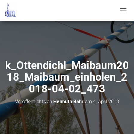
N
A
V
I
G
A
T
I
O
k_Ottendichl_Maibaum20
N
U
18_Maibaum_einholen_2
M
S
018-04-02_473
C
H
A
Veröffentlicht von
Helmuth Bahr
am
4. April 2018
L
T
E
N