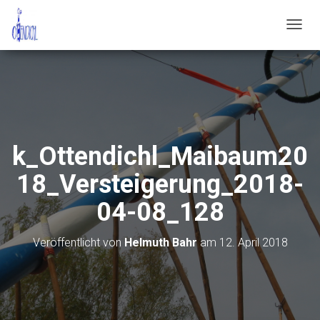
N
A
V
I
G
A
T
I
O
k_Ottendichl_Maibaum20
N
U
18_Versteigerung_2018-
M
S
04-08_128
C
H
A
Veröffentlicht von
Helmuth Bahr
am
12. April 2018
L
T
E
N