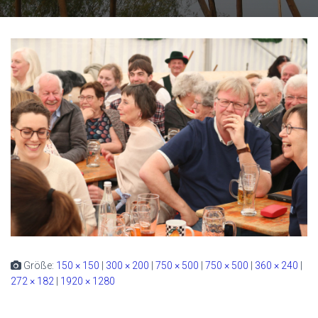
Größe:
150 × 150
|
300 × 200
|
750 × 500
|
750 × 500
|
360 × 240
|
272 × 182
|
1920 × 1280