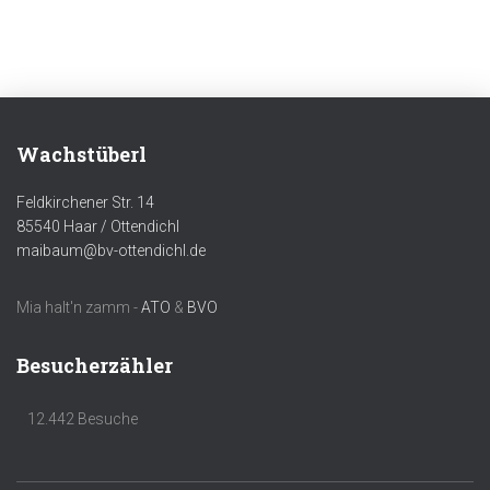
Wachstüberl
Feldkirchener Str. 14
85540 Haar / Ottendichl
maibaum@bv-ottendichl.de
Mia halt'n zamm -
ATO
&
BVO
Besucherzähler
12.442 Besuche