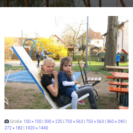
Größe:
150 × 150
|
300 × 225
|
750 × 563
|
750 × 563
|
360 × 240
|
272 × 182
|
1920 × 1440