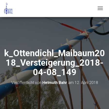
N
A
V
I
G
A
T
I
O
k_Ottendichl_Maibaum20
N
U
18_Versteigerung_2018-
M
S
04-08_149
C
H
A
Veröffentlicht von
Helmuth Bahr
am
12. April 2018
L
T
E
N