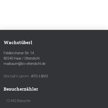
Wachstüberl
Feldkirchener Str. 14
85540 Haar / Ottendichl
maibaum@bv-ottendichl.de
Mia halt'n zamm -
ATO
&
BVO
Besucherzähler
12.442 Besuche