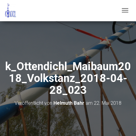
N
A
V
I
G
A
T
I
O
k_Ottendichl_Maibaum20
N
U
18_Volkstanz_2018-04-
M
S
28_023
C
H
A
Veröffentlicht von
Helmuth Bahr
am
22. Mai 2018
L
T
E
N