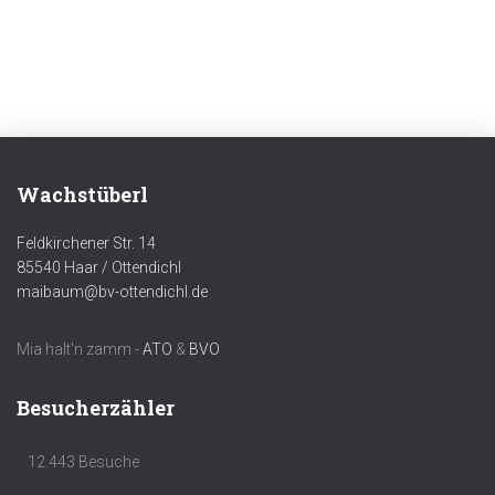
Wachstüberl
Feldkirchener Str. 14
85540 Haar / Ottendichl
maibaum@bv-ottendichl.de
Mia halt'n zamm -
ATO
&
BVO
Besucherzähler
12.443 Besuche