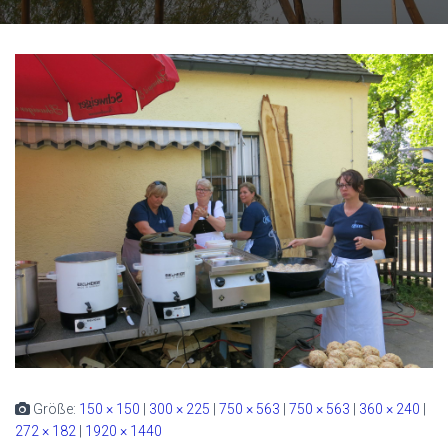
Größe:
150 × 150
|
300 × 225
|
750 × 563
|
750 × 563
|
360 × 240
|
272 × 182
|
1920 × 1440