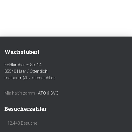
Wachstüberl
Feldkirchener Str. 14
85540 Haar / Ottendichl
maibaum@bv-ottendichl.de
Mia halt'n zamm -
ATO
&
BVO
Besucherzähler
12.443 Besuche