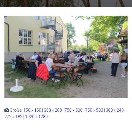
Größe:
150 × 150
|
300 × 200
|
750 × 500
|
750 × 500
|
360 × 240
|
272 × 182
|
1920 × 1280