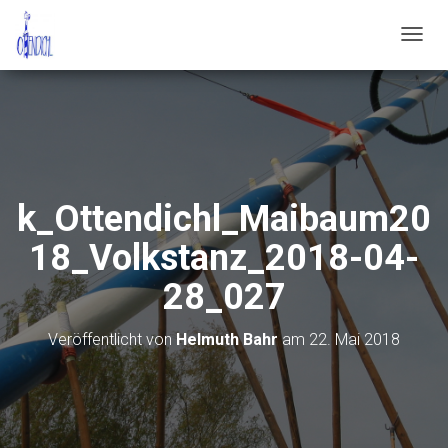
N
A
V
I
G
A
T
I
O
k_Ottendichl_Maibaum20
N
U
18_Volkstanz_2018-04-
M
S
28_027
C
H
A
Veröffentlicht von
Helmuth Bahr
am
22. Mai 2018
L
T
E
N