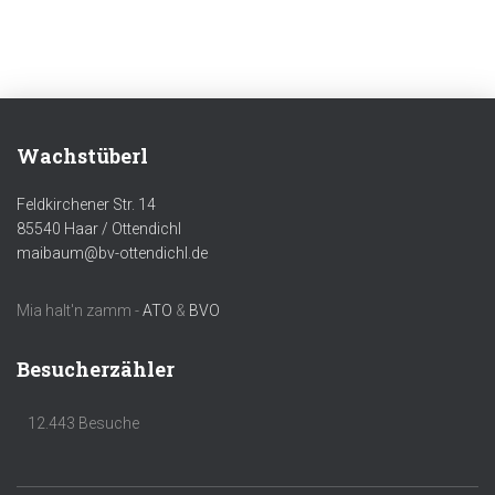
Wachstüberl
Feldkirchener Str. 14
85540 Haar / Ottendichl
maibaum@bv-ottendichl.de
Mia halt'n zamm -
ATO
&
BVO
Besucherzähler
12.443 Besuche