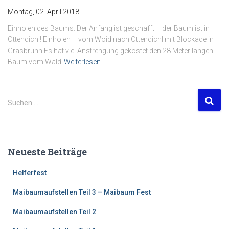
Montag, 02. April 2018
Einholen des Baums: Der Anfang ist geschafft – der Baum ist in
Ottendichl! Einholen – vom Woid nach Ottendichl mit Blockade in
Grasbrunn Es hat viel Anstrengung gekostet den 28 Meter langen
Baum vom Wald
Weiterlesen …
S
Suchen …
u
c
h
e
Neueste Beiträge
n
n
Helferfest
a
c
Maibaumaufstellen Teil 3 – Maibaum Fest
h
:
Maibaumaufstellen Teil 2