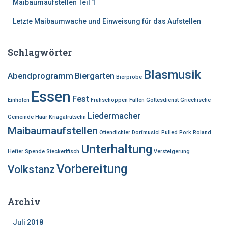
Maibaumaufstellen Teil 1
Letzte Maibaumwache und Einweisung für das Aufstellen
Schlagwörter
Blasmusik
Abendprogramm
Biergarten
Bierprobe
Essen
Fest
Einholen
Frühschoppen
Fällen
Gottesdienst
Griechische
Liedermacher
Gemeinde Haar
Kriagalrutschn
Maibaumaufstellen
Ottendichler Dorfmusici
Pulled Pork
Roland
Unterhaltung
Hefter
Spende
Steckerlfisch
Versteigerung
Vorbereitung
Volkstanz
Archiv
Juli 2018